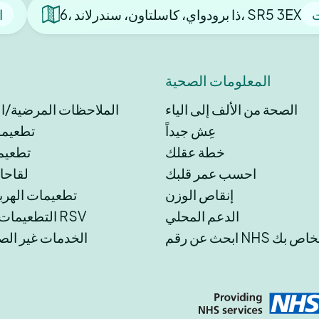
ت
6، ذا برودواي، كاسلتاون، سندرلاند، SR5 3EX
ا
المعلومات الصحية
الصحة من الألف إلى الياء
الملاحظات المرضية/اللي
عِش جيداً
تطعيمات
خطة عقلك
تطعيم
احسب عمر قلبك
لقاحات
إنقاص الوزن
تطعيمات الهر
الدعم المحلي
التطعيمات ضد فيروس RSV
 عن رقم NHS الخاص بك
الخدمات غير الص