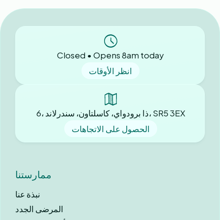
Closed • Opens 8am today
انظر الأوقات
6، ذا برودواي، كاسلتاون، سندرلاند، SR5 3EX
الحصول على الاتجاهات
ممارستنا
نبذة عنا
المرضى الجدد