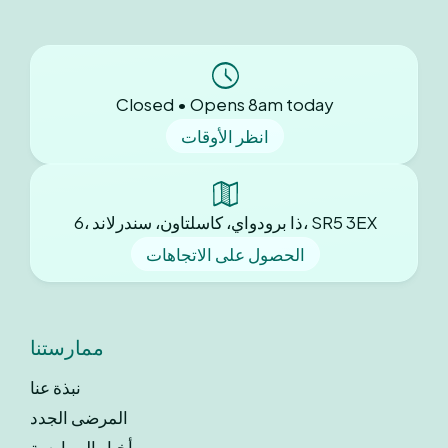
Closed • Opens 8am today
انظر الأوقات
6، ذا برودواي، كاسلتاون، سندرلاند، SR5 3EX
الحصول على الاتجاهات
ممارستنا
نبذة عنا
المرضى الجدد
أخبار الممارسة